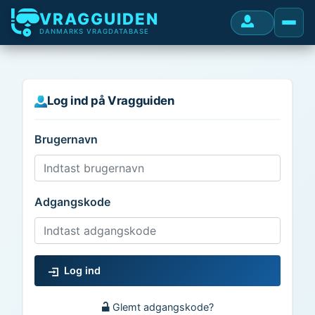
VRAGGUIDEN
DANMARKS VRAGDATABASE
Log ind på Vragguiden
Brugernavn
Adgangskode
Log ind
Glemt adgangskode?