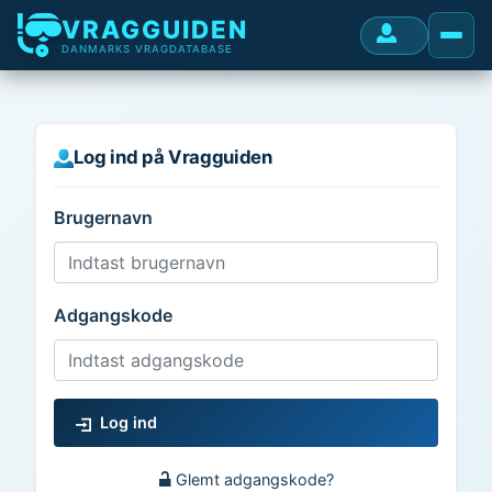
VRAGGUIDEN
DANMARKS VRAGDATABASE
Log ind på Vragguiden
Brugernavn
Adgangskode
Log ind
Glemt adgangskode?