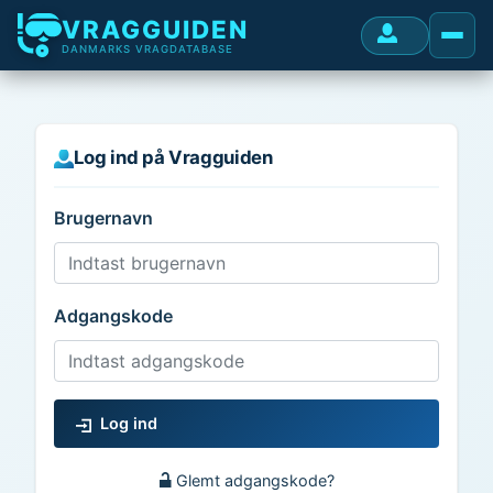
VRAGGUIDEN
DANMARKS VRAGDATABASE
Log ind på Vragguiden
Brugernavn
Adgangskode
Log ind
Glemt adgangskode?