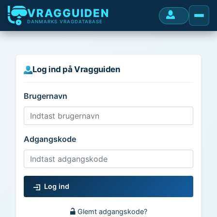
VRAGGUIDEN
DANMARKS VRAGDATABASE
Log ind på Vragguiden
Brugernavn
Adgangskode
Log ind
Glemt adgangskode?