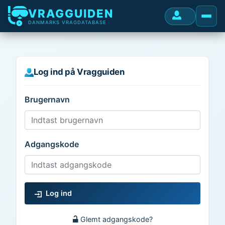
VRAGGUIDEN
DANMARKS VRAGDATABASE
Log ind på Vragguiden
Brugernavn
Adgangskode
Log ind
Glemt adgangskode?