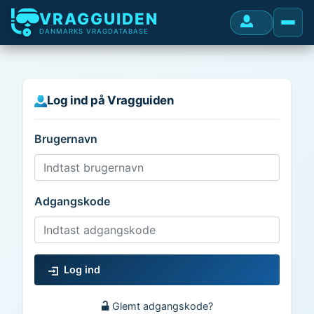
VRAGGUIDEN
DANMARKS VRAGDATABASE
Log ind på Vragguiden
Brugernavn
Adgangskode
Log ind
Glemt adgangskode?