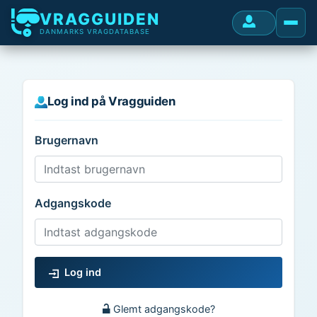
VRAGGUIDEN
DANMARKS VRAGDATABASE
Log ind på Vragguiden
Brugernavn
Adgangskode
Log ind
Glemt adgangskode?