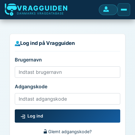
VRAGGUIDEN
DANMARKS VRAGDATABASE
Log ind på Vragguiden
Brugernavn
Adgangskode
Log ind
Glemt adgangskode?