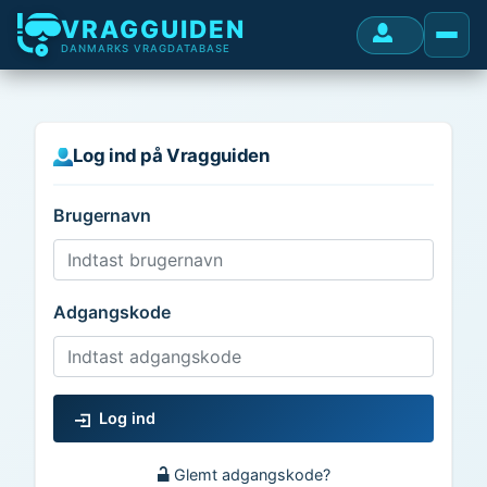
VRAGGUIDEN
DANMARKS VRAGDATABASE
Log ind på Vragguiden
Brugernavn
Adgangskode
Log ind
Glemt adgangskode?