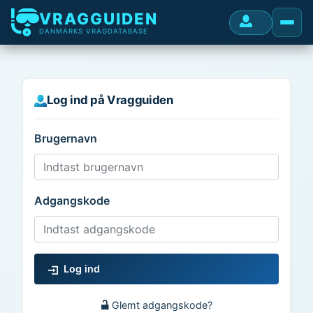
VRAGGUIDEN
DANMARKS VRAGDATABASE
Log ind på Vragguiden
Brugernavn
Adgangskode
Log ind
Glemt adgangskode?