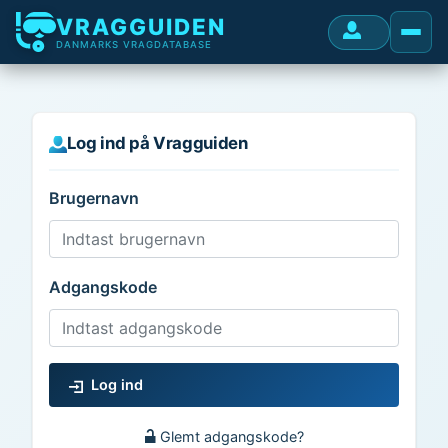
VRAGGUIDEN
DANMARKS VRAGDATABASE
Log ind på Vragguiden
Brugernavn
Adgangskode
Log ind
Glemt adgangskode?