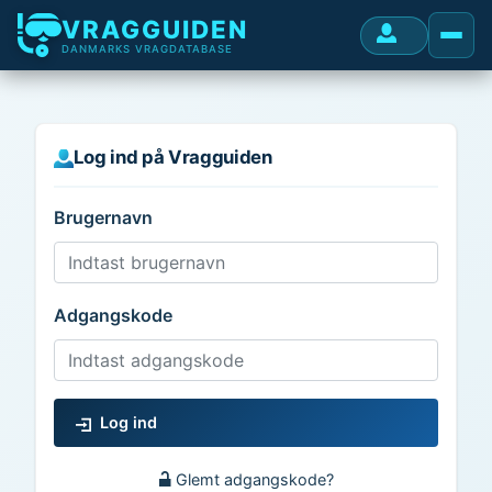
VRAGGUIDEN
DANMARKS VRAGDATABASE
Log ind på Vragguiden
Brugernavn
Adgangskode
Log ind
Glemt adgangskode?