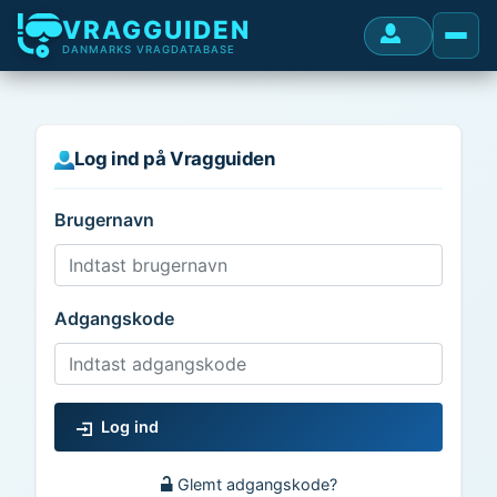
VRAGGUIDEN
DANMARKS VRAGDATABASE
Log ind på Vragguiden
Brugernavn
Adgangskode
Log ind
Glemt adgangskode?