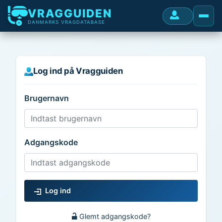
VRAGGUIDEN
DANMARKS VRAGDATABASE
Log ind på Vragguiden
Brugernavn
Adgangskode
Log ind
Glemt adgangskode?