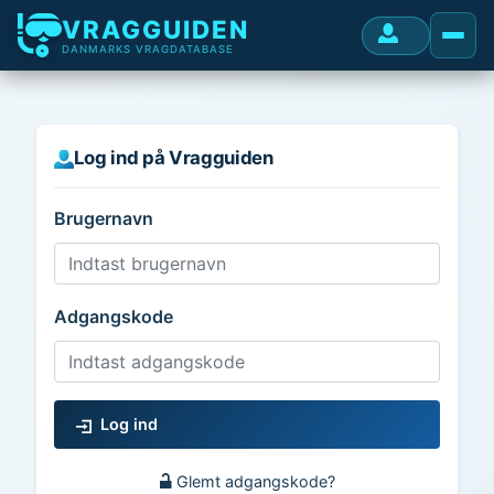
VRAGGUIDEN
DANMARKS VRAGDATABASE
Log ind på Vragguiden
Brugernavn
Adgangskode
Log ind
Glemt adgangskode?