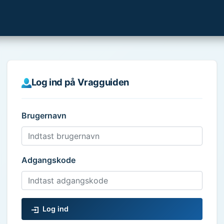
Log ind på Vragguiden
Brugernavn
Adgangskode
Log ind