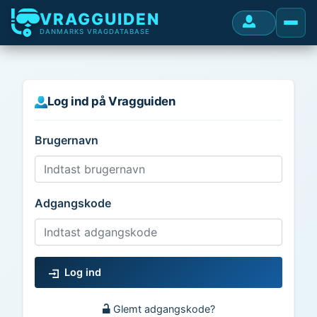
VRAGGUIDEN
DANMARKS VRAGDATABASE
Log ind på Vragguiden
Brugernavn
Adgangskode
Log ind
Glemt adgangskode?