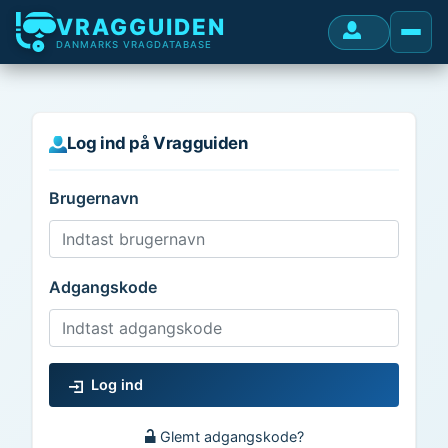
VRAGGUIDEN
DANMARKS VRAGDATABASE
Log ind på Vragguiden
Brugernavn
Adgangskode
Log ind
Glemt adgangskode?