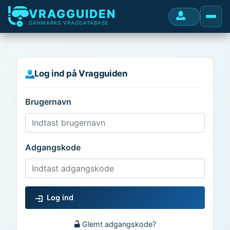
VRAGGUIDEN
DANMARKS VRAGDATABASE
Log ind på Vragguiden
Brugernavn
Adgangskode
Log ind
Glemt adgangskode?