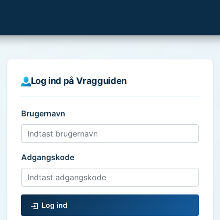
Log ind på Vragguiden
Brugernavn
Adgangskode
Log ind