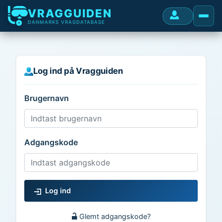
VRAGGUIDEN
DANMARKS VRAGDATABASE
Log ind på Vragguiden
Brugernavn
Adgangskode
Log ind
Glemt adgangskode?