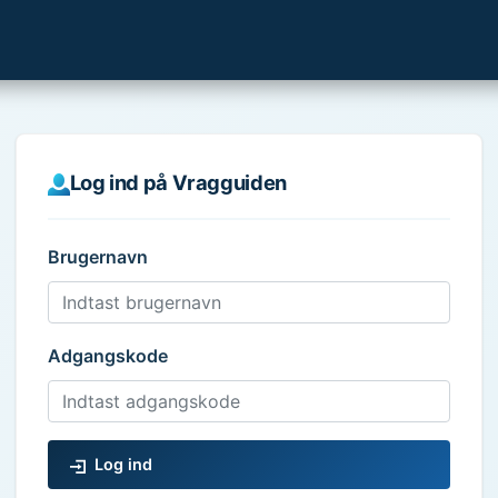
Log ind på Vragguiden
Brugernavn
Adgangskode
Log ind