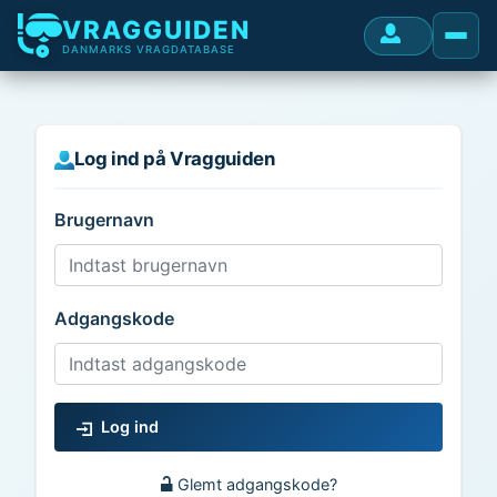
VRAGGUIDEN
DANMARKS VRAGDATABASE
Log ind på Vragguiden
Brugernavn
Adgangskode
Log ind
Glemt adgangskode?