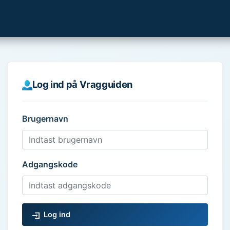
Log ind på Vragguiden
Brugernavn
Adgangskode
Log ind