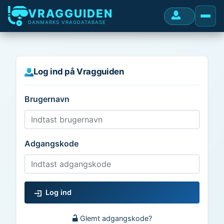
VRAGGUIDEN
DANMARKS VRAGDATABASE
Log ind på Vragguiden
Brugernavn
Adgangskode
Log ind
Glemt adgangskode?