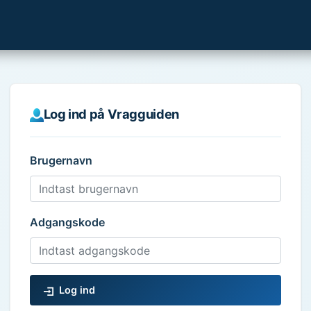
Log ind på Vragguiden
Brugernavn
Adgangskode
Log ind