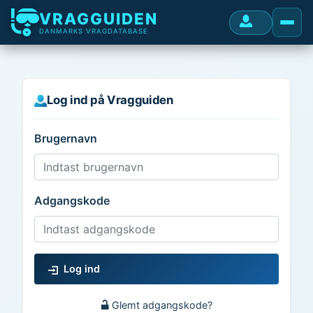
VRAGGUIDEN
DANMARKS VRAGDATABASE
Log ind på Vragguiden
Brugernavn
Adgangskode
Log ind
Glemt adgangskode?