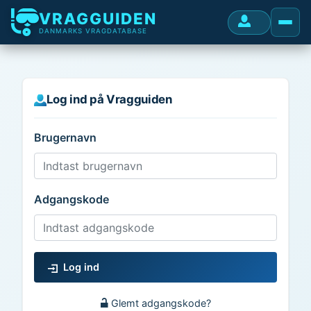
VRAGGUIDEN
DANMARKS VRAGDATABASE
Log ind på Vragguiden
Brugernavn
Adgangskode
Log ind
Glemt adgangskode?