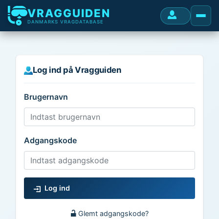
VRAGGUIDEN
DANMARKS VRAGDATABASE
Log ind på Vragguiden
Brugernavn
Adgangskode
Log ind
Glemt adgangskode?