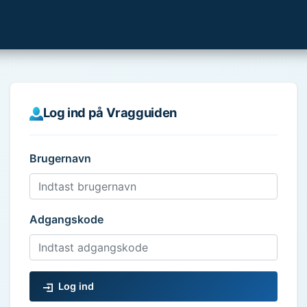
Log ind på Vragguiden
Brugernavn
Adgangskode
Log ind