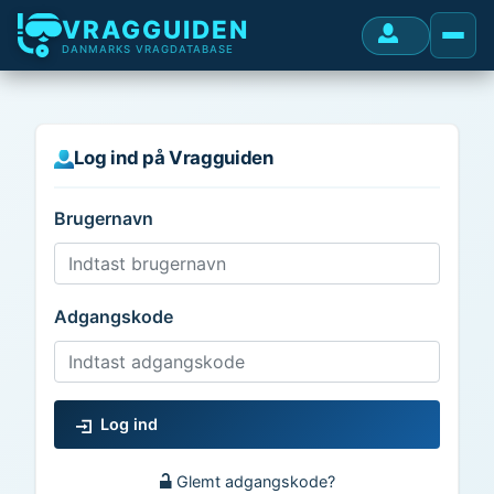
VRAGGUIDEN
DANMARKS VRAGDATABASE
Log ind på Vragguiden
Brugernavn
Adgangskode
Log ind
Glemt adgangskode?