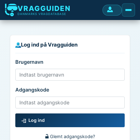
VRAGGUIDEN
DANMARKS VRAGDATABASE
Log ind på Vragguiden
Brugernavn
Adgangskode
Log ind
Glemt adgangskode?