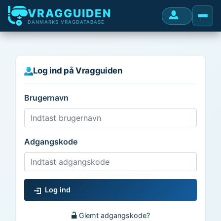
VRAGGUIDEN
DANMARKS VRAGDATABASE
Log ind på Vragguiden
Brugernavn
Adgangskode
Log ind
Glemt adgangskode?