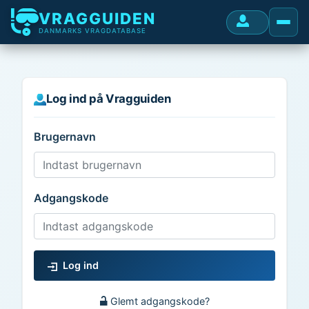
VRAGGUIDEN
DANMARKS VRAGDATABASE
Log ind på Vragguiden
Brugernavn
Adgangskode
Log ind
Glemt adgangskode?