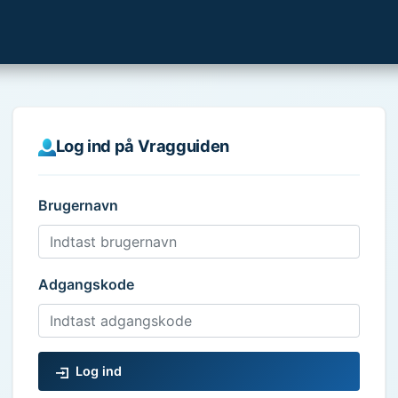
Log ind på Vragguiden
Brugernavn
Adgangskode
Log ind