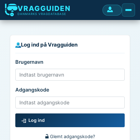
VRAGGUIDEN
DANMARKS VRAGDATABASE
Log ind på Vragguiden
Brugernavn
Adgangskode
Log ind
Glemt adgangskode?