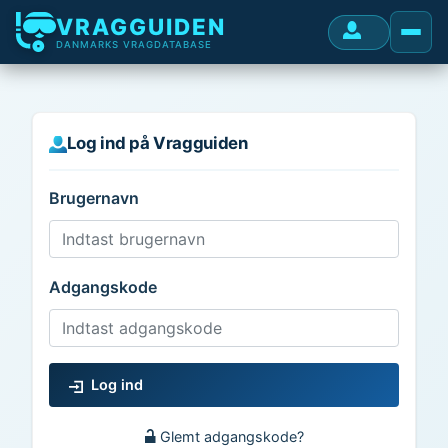
VRAGGUIDEN
DANMARKS VRAGDATABASE
Log ind på Vragguiden
Brugernavn
Adgangskode
Log ind
Glemt adgangskode?