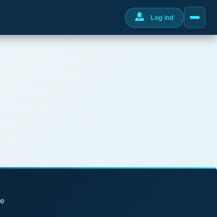
Log ind
se