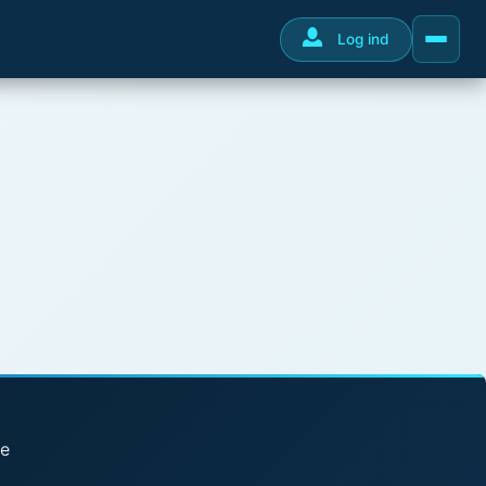
Log ind
se