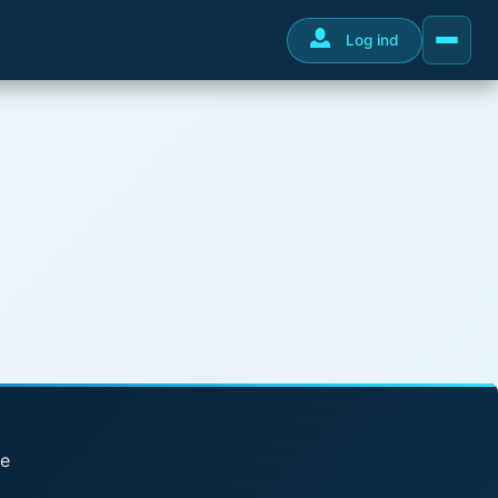
Log ind
se