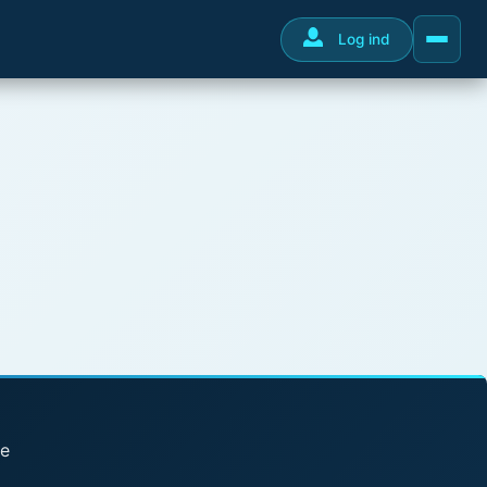
Log ind
se