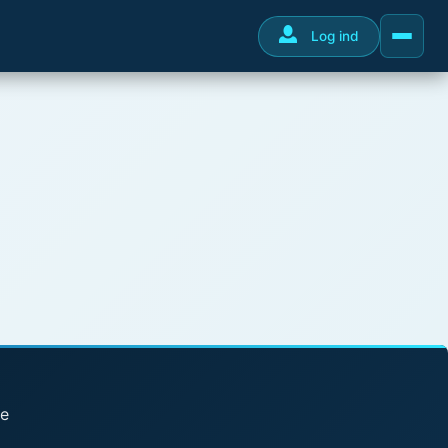
Log ind
se