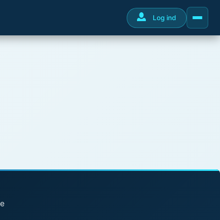
Log ind
se