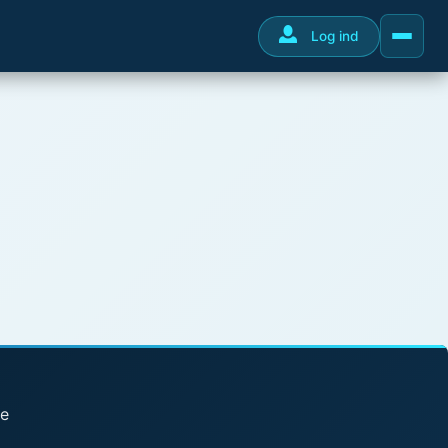
Log ind
se