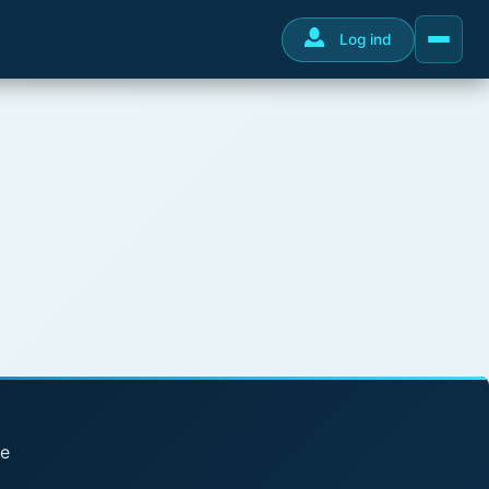
Log ind
se