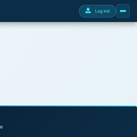
Log ind
se