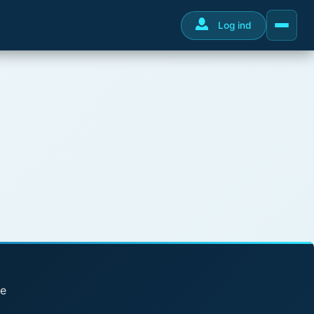
Log ind
se