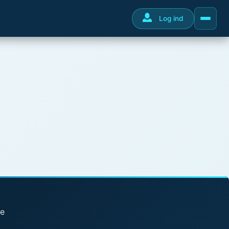
Log ind
se