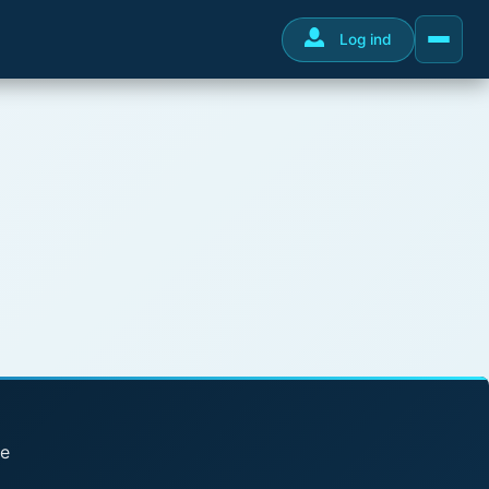
Log ind
se