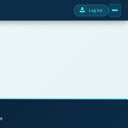
Log ind
se